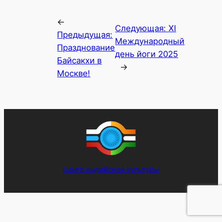
←
Следующая:
XI
Предыдущая:
Международный
Празднование
день йоги 2025
Байсакхи в
→
Москве!
Центр индийской культуры